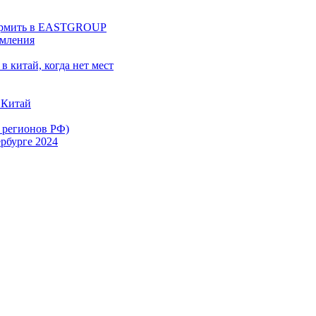
оформить в EASTGROUP
рмления
в китай, когда нет мест
 Китай
х регионов РФ)
рбурге 2024