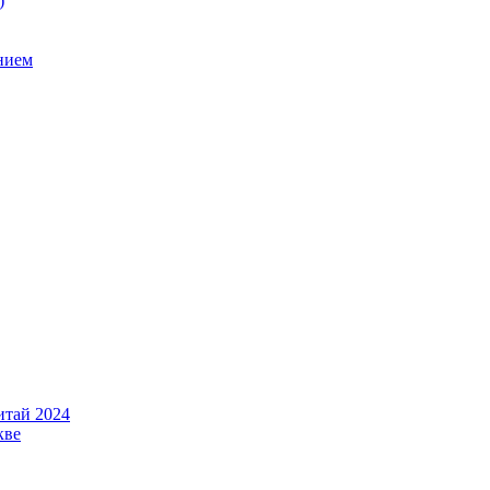
)
нием
итай 2024
кве