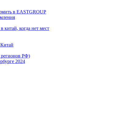
оформить в EASTGROUP
рмления
в китай, когда нет мест
 Китай
х регионов РФ)
рбурге 2024