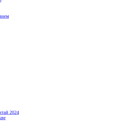
)
нием
итай 2024
кве