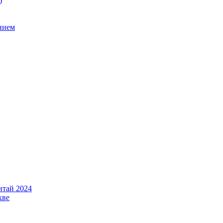
)
нием
итай 2024
кве