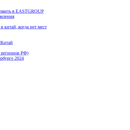
оформить в EASTGROUP
рмления
в китай, когда нет мест
 Китай
х регионов РФ)
рбурге 2024