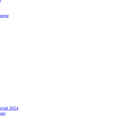
)
нием
итай 2024
кве