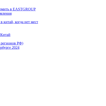
оформить в EASTGROUP
рмления
в китай, когда нет мест
 Китай
х регионов РФ)
рбурге 2024